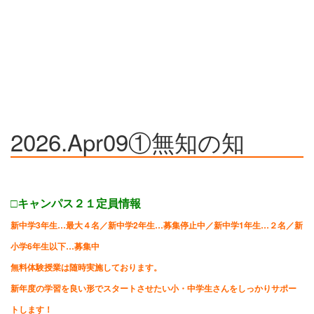
2026.Apr09①無知の知
□キャンパス２１定員情報
新中学3年生…最大４名／
新中学2年生…募集停止中／
新中学1年生…２名／
新
小学6年生以下…募集中
無料体験授業は随時実施しております。
新年度の学習を良い形でスタートさせたい小・中学生さんをしっかりサポー
トします！