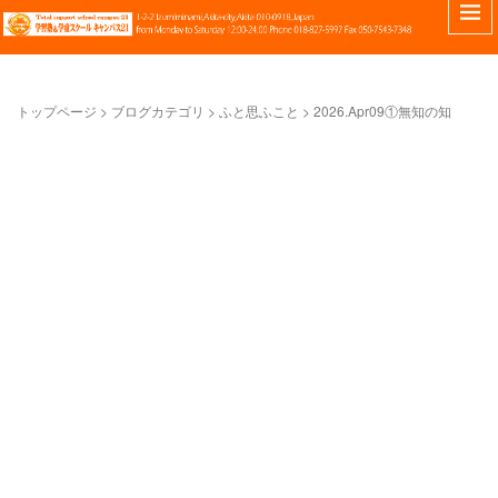
トップページ
>
ブログカテゴリ
>
ふと思ふこと
>
2026.Apr09①無知の知