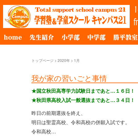
home
先生紹介
小学部
中学部
勝平教室
トップページ
>
2020年
>
1月
我が家の習いごと事情
★国立秋田高専学力試験日まであと…１６日！
★秋田県高校入試一般選抜まであと…３４日！
昨日の前期選抜を終え、
明日は聖霊高校、令和高校の併願入試です。
令和高校…