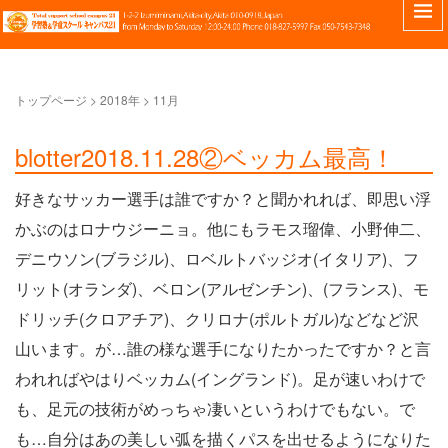
トップページ
>
2018年
>
11月
blotter2018.11.28②ベッカム最高！
好きなサッカー選手は誰ですか？と聞かれれば、即思い浮
かぶのはロナウジーニョ。他にもラモス瑠偉、小野伸二、
デニウソン(ブラジル)、ロベルトバッジオ(イタリア)、フ
リット(オランダ)、ベロン(アルゼンチン)、(フランス)、モ
ドリッチ(クロアチア)、クリロナ(ポルトガル)などなど沢
山います。が…誰の様な選手になりたかったですか？と言
われればやはりベッカム(イングランド)。足が速いわけで
も、足元の技術がめっちゃ凄いというわけでもない。で
も…自分はあの美しい弧を描くパスを出せるようになりた