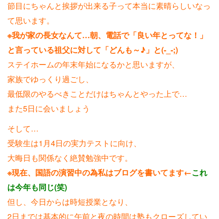
節目にちゃんと挨拶が出来る子って本当に素晴らしいなっ
て思います。
※我が家の長女なんて…朝、電話で「良い年とってな！」
と言っている祖父に対して「どんも～♪」と(-_-;)
ステイホームの年末年始になるかと思いますが、
家族でゆっくり過ごし、
最低限のやるべきことだけはちゃんとやった上で…
また5日に会いましょう
そして…
受験生は1月4日の実力テストに向け、
大晦日も関係なく絶賛勉強中です。
※現在、国語の演習中の為私はブログを書いてます←
これ
は今年も同じ(笑)
但し、今日からは時短授業となり、
2日までは基本的に午前と夜の時間は塾もクローズしてい