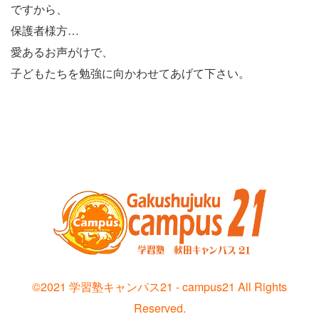
ですから、
保護者様方…
愛あるお声がけで、
子どもたちを勉強に向かわせてあげて下さい。
お
サ
問
イ
い
ト
合
ポ
わ
リ
せ
シ
©2021 学習塾キャンパス21 - campus21 All Rights
ー
Reserved.