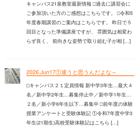
キャンパス21泉教室最新情報 □過去に講習会に
ご参加頂いた方のご感想はこちらです。 □令和5
年度春期講習のご案内はこちらです。 昨日で５
回目となった準備講座ですが、 雰囲気は相変わ
らず良く、 前向きな姿勢で取り組む子が相 […]
2026.Jun17①違うと思うんだよな～
□キャンパス２１定員情報 新中学3年生…最大４
名／新中学2年生…募集停止中／新中学1年生…
２名／新小学6年生以下…募集中 □前年度の体験
授業アンケートと受験体験記 ①令和7年度中学3
年生(21期生)高校受験体験記はこちら […]