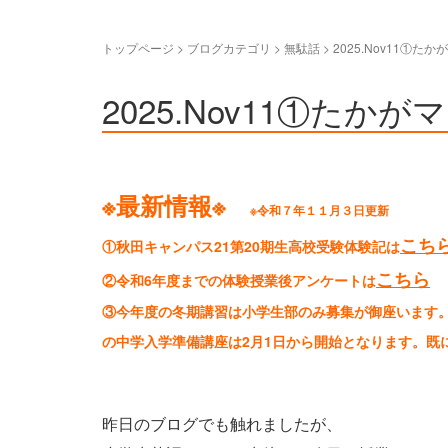
トップページ
>
ブログカテゴリ
>
無駄話
>
2025.Nov11①
2025.Nov11①た
※最新情報※
※令和７年１１月３日更新
こち
①秋田キャンパス21第20期生高校受験体験記は
こちら
②令和6年度までの体験授業後アンケートは
③今年度の冬期講習は小学生部のみ募集が御座います
の中学入学準備講座は2月1日から開始となります。既
昨日のブログでも触れましたが、