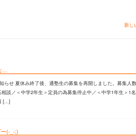
新し
な…
お知らせ 夏休み終了後、通塾生の募集を再開しました。募集人
応相談／＜中学2年生＞定員の為募集停止中／＜中学1年生＞1名
[…]
(-_-;)