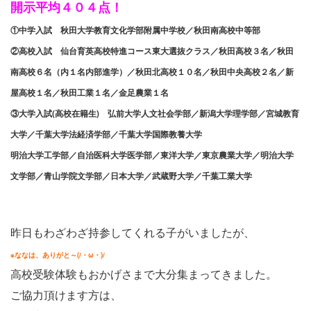
開示平均４０４点！
①中学入試 秋田大学教育文化学部附属中学校／秋田南高校中等部
②高校入試 仙台育英高校特進コース東大選抜クラス／秋田高校３名／秋田
南高校６名（内１名内部進学）／秋田北高校１０名／秋田中央高校２名／新
屋高校１名／秋田工業１名／金足農業１名
③大学入試(高校在籍生) 弘前大学人文社会学部／新潟大学理学部／宮城教育
大学／千葉大学法経済学部／千葉大学国際教養大学
明治大学工学部／自治医科大学医学部／東洋大学／東京農業大学／明治大学
文学部／青山学院文学部／日本大学／武蔵野大学／千葉工業大学
昨日もわざわざ持参してくれる子がいましたが、
※ななは、ありがと～(/・ω・)/
高校受験体験もおかげさまで大分集まってきました。
ご協力頂けます方は、