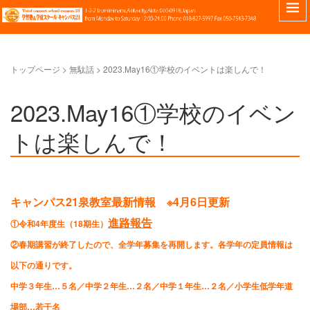
トップページ
>
無駄話
>
2023.May16①学校のイベントは楽しんで！
2023.May16①学校のイベン
トは楽しんで！
キャンパス21泉教室最新情報 ※4月6日更新
進路報告
①令和4年度生（18期生）
②春期講習が終了したので、全学年募集を再開します。各学年の定員情報は
以下の通りです。
中学３年生…５名／中学２年生…２名／中学１年生…２名／小学生低学年道
場部…若干名