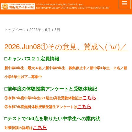
トップページ
>
2026年
>
6月
>
8日
2026.Jun08①その意見、賛成＼( ‘ω’)／
□キャンパス２１定員情報
新中学3年生…最大４名／
新中学2年生…募集停止中／
新中学1年生…２名／
新
小学6年生以下…募集中
□前年度の体験授業アンケートと受験体験記
こちら
①令和7年度中学3年生(21期生)高校受験体験記は
こちら
②令和7年度無料体験授業受講生アンケートは
□テストで450点を取りたい中学生への案内状
こちら
対策特訓の詳細は