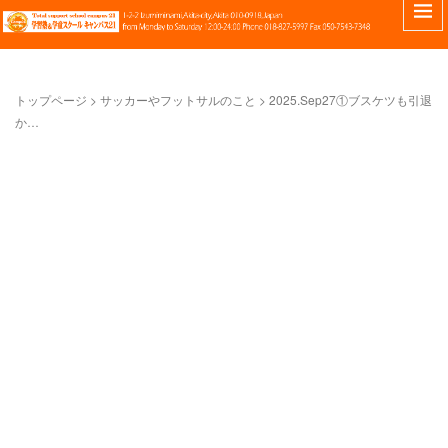
トップページ
>
サッカーやフットサルのこと
>
2025.Sep27①ブスケツも引退
か…