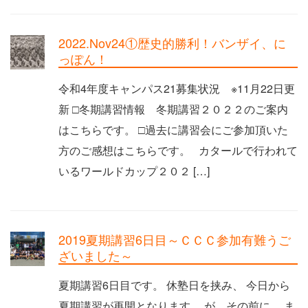
2022.Nov24①歴史的勝利！バンザイ、に
っぽん！
令和4年度キャンパス21募集状況 ※11月22日更
新 □冬期講習情報 冬期講習２０２２のご案内
はこちらです。 □過去に講習会にご参加頂いた
方のご感想はこちらです。 カタールで行われて
いるワールドカップ２０２ […]
2019夏期講習6日目～ＣＣＣ参加有難うご
ざいました～
夏期講習6日目です。 休塾日を挟み、 今日から
夏期講習が再開となります。 が、その前に… ま