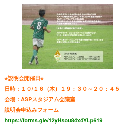
※説明会開催日※
日時：１０/１６（木）１９：３０～２０：４５
会場：ASPスタジアム会議室
説明会申込みフォーム
https://forms.gle/12yHsou84x4YLp619