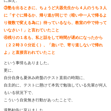
に加え、
③塾を出るときに、ちょうど大器先生から４人のうち３人
に「すぐに帰るか、帰り道が同じで（暗い中一人で帰るよ
り複数で変える為に）待っているなら、教室の中で待って
いなさい！」と言わていたこと
④残りの１名も、私と話をして時間が遅めになったから
（２２時３０分近く）、「急いで、寄り道しないで帰れ
よ」と直接言われていたこと
という事情もありました。
更に、
自分自身も夏休み終盤のテスト直前の時期に、
自主的に、テストに懸けて本気で勉強している先輩が何人
もいる状況下で、
こういう自覚無き行動があったことで、
退塾勧告に至りました。