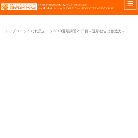
トップページ
>
われ思ふ…
>
2019夏期講習21日目～退塾勧告と創造力～