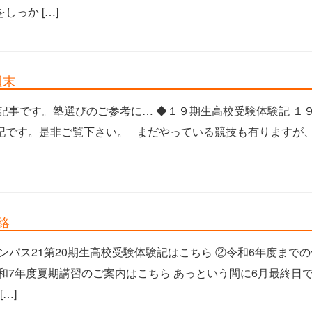
っか […]
週末
記事です。塾選びのご参考に… ◆１９期生高校受験体験記 １
記です。是非ご覧下さい。 まだやっている競技も有りますが、
連絡
ャンパス21第20期生高校受験体験記はこちら ②令和6年度まで
和7年度夏期講習のご案内はこちら あっという間に6月最終日
…]