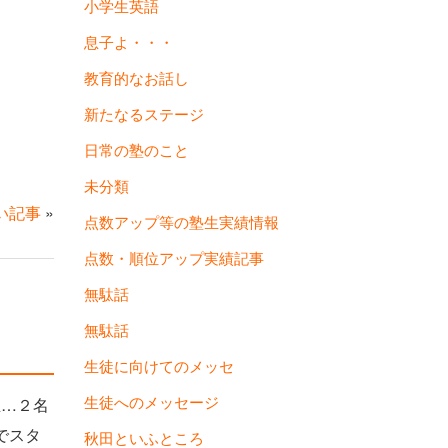
小学生英語
息子よ・・・
教育的なお話し
新たなるステージ
日常の塾のこと
未分類
い記事
»
点数アップ等の塾生実績情報
点数・順位アップ実績記事
無駄話
無駄話
生徒に向けてのメッセ
生徒へのメッセージ
生…２名
でスタ
秋田といふところ