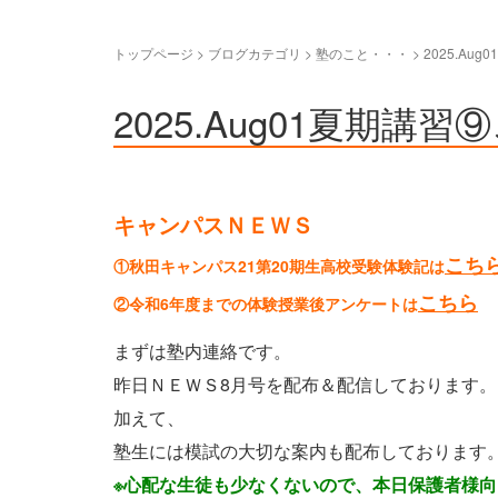
トップページ
>
ブログカテゴリ
>
塾のこと・・・
>
2025.A
2025.Aug01夏期
キャンパスＮＥＷＳ
こち
①秋田キャンパス21第20期生高校受験体験記は
こちら
②令和6年度までの体験授業後アンケートは
まずは塾内連絡です。
昨日ＮＥＷＳ8月号を配布＆配信しております。
加えて、
塾生には模試の大切な案内も配布しております
※心配な生徒も少なくないので、本日保護者様向け