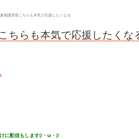
ug01夏期講習⑨こちらも本気で応援したくなる
講習⑨こちらも本気で応援したくな
ら
。
に配信もします(/・ω・)/