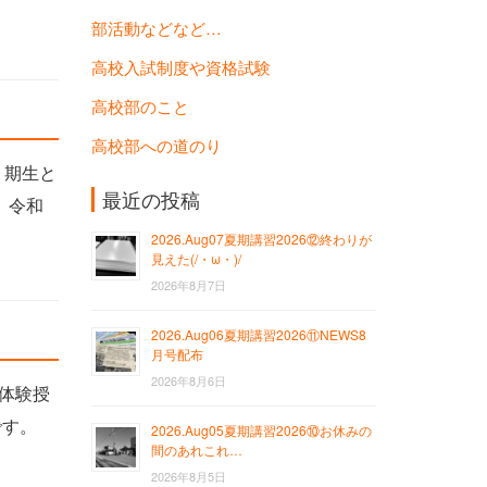
部活動などなど…
高校入試制度や資格試験
高校部のこと
高校部への道のり
９期生と
最近の投稿
 令和
2026.Aug07夏期講習2026⑫終わりが
見えた(/・ω・)/
2026年8月7日
2026.Aug06夏期講習2026⑪NEWS8
月号配布
2026年8月6日
の体験授
です。
2026.Aug05夏期講習2026⑩お休みの
間のあれこれ…
2026年8月5日