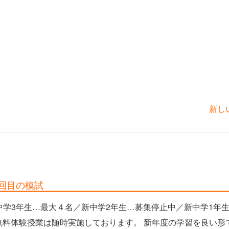
新し
度1回目の模試
中学3年生…最大４名／新中学2年生…募集停止中／新中学1年
無料体験授業は随時実施しております。 新年度の学習を良い形