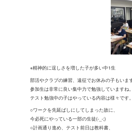
※精神的に逞しさを増した子が多い中1生
部活やクラブの練習、遠征でお休みの子もいま
参加生は非常に良い集中力で勉強していますね
テスト勉強中の子はやっている内容は様々です
○ワークを先延ばしにしてしまった故に、
今必死にやっている一部の生徒(-_-;)
○計画通り進め、テスト前日は教科書、