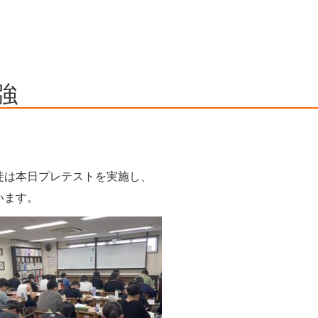
強
徒は本日プレテストを実施し、
います。