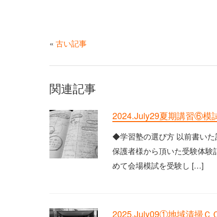
«
古い記事
関連記事
2024.July29夏期講
◆学習塾の選び方 以前書いた
保護者様から頂いた受験体験記
めて会場模試を受験し […]
2025.July09①地域清