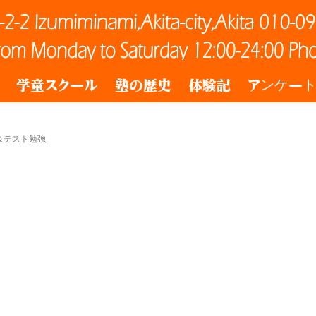
学童スクール
塾の歴史
体験記
アンケー
＆テスト勉強