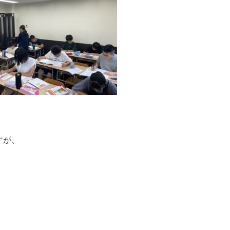
すが、
。
。