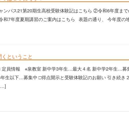
ャンパス21第20期生高校受験体験記はこちら ②令和6年度ま
令和7年度夏期講習のご案内はこちら 表題の通り、 今年度の
を聞くということ
 定員情報 ※泉教室 新中学3年生…最大４名 新中学2年生…募
学6年生以下…募集中 □得点開示と受験体験記のお願い 引き続き
…]