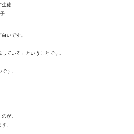
す生徒
む子
面白いです。
践している」ということです。
のです。
。
くのが、
ます。