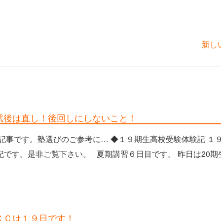
新し
習⑥模試後は直し！後回しにしないこと！
記事です。塾選びのご参考に… ◆１９期生高校受験体験記 １
です。是非ご覧下さい。 夏期講習６日目です。 昨日は20期
掃ＣＣＣは１９日です！