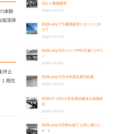
日から夏期講習
での体験
2026年7月21日
地域清掃
2026.July17①夏期講習スタートに向
けて
2026年7月17日
2026.July16①コメリPRO万歳＼(^o^)
／
2026年7月16日
集停止
2026.July15①今年度定期①結果
２１期生
2026年7月15日
2026.07.14①小学生英語夏休み前最終
日
2026年7月14日
2026.July13①時を経ても同じ感じ(/・
ω・)/