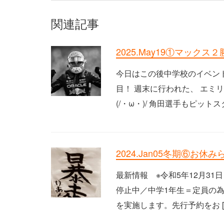
関連記事
2025.May19①マック
今日はこの後中学校のイベン
目！ 週末に行われた、 エミ
(/・ω・)/ 角田選手もピットスタ
2024.Jan05冬期⑥お休
最新情報 ※令和5年12月31
停止中／中学1年生＝定員の為
を実施します。先行予約をお [