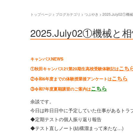
トップページ
>
ブログカテゴリ
>
つぶやき
>
2025.July02①
2025.July02①機械
キャンパスNEWS
こち
①秋田キャンパス21第20期生高校受験体験記は
こちら
②令和6年度までの体験授業後アンケートは
こちら
③令和7年度夏期講習のご案内は
余談です。
今日は昨日日中に予定していた仕事があるトラ
◆定期テストの個人振り返り報告
◆テスト直しノート(結構溜まって来たな…)