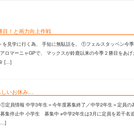
ス２勝目！と画力向上作戦
トを見学に行く為、 手短に無駄話を。 ①フェルスタッペン今
リアロマーニャGPで、 マックスが鈴鹿以来の今季２勝目をあげ
 […]
みらしいお休み…
日 ①定員情報 中学3年生＝今年度募集終了／中学2年生＝定員の
募集停止中 小学生 募集中 ※中学2年生は3月に定員を若干名
…]