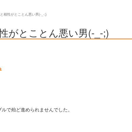
機械と相性がとことん悪い男(-_-;)
と相性がとことん悪い男(-_-;)
ら
ブルで殆ど進められませんでした。