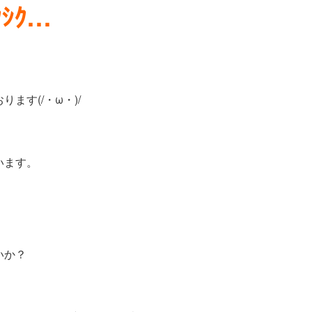
ｼｸ…
ます(/・ω・)/
います。
いか？