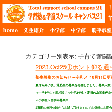
home
先生紹介
小学部
中学部
勝平教室
カテゴリー別表示: 子育て奮闘
2023.Oct25①ホント仰る
塾生募集のお知らせ～令和5年10月11日更
夏休み終了後、通塾生の募集を再開しました。募集人数
＜中学3年生＞応相談／＜
中学2年生＞定員の為募集停止
＜小学生＞全学年募集中
2週間の無料体験からお試し頂けますのでお気軽にお問