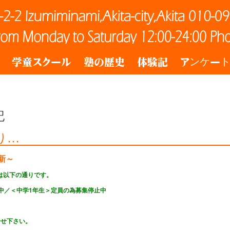
学童スクール
塾の歴史
体験記
アンケー
記
通り…
新～
は以下の通りです。
中／＜
中学1年生＞定員の為募集停止中
合せ下さい。