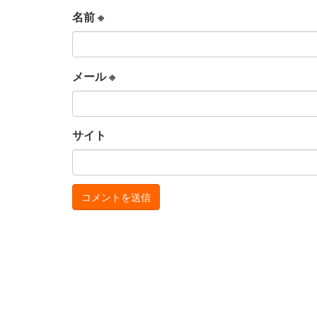
名前
※
メール
※
サイト
お
サ
問
イ