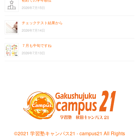
2026年7月15日
チェックテスト結果から
2026年7月14日
７月も中旬ですね
2026年7月13日
お
サ
問
イ
い
ト
合
ポ
わ
リ
せ
シ
©2021 学習塾キャンパス21 - campus21 All Rights