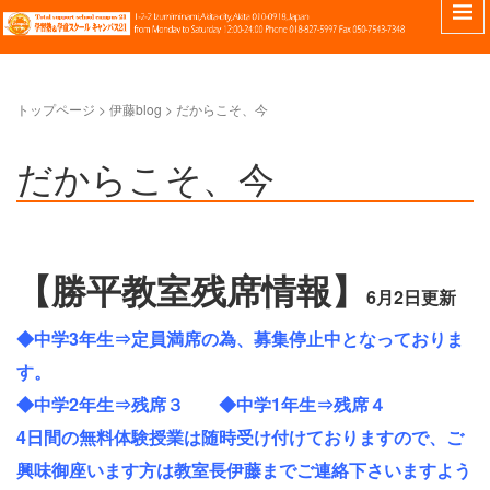
トップページ
> 伊藤blog >
だからこそ、今
だからこそ、今
【勝平教室残席情報】
6月2日更新
◆中学3年生⇒定員満席の為、募集停止中となっておりま
す。
◆中学2年生⇒残席３
◆中学1年生⇒残席４
4日間の無料体験授業は随時受け付けておりますので、ご
興味御座います方は教室長伊藤までご連絡下さいますよう