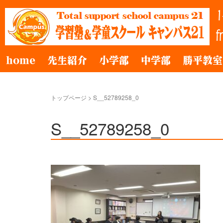
home
先生紹介
小学部
中学部
勝平教室
トップページ
>
S__52789258_0
S__52789258_0