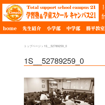
home
先生紹介
小学部
中学部
勝平教室
トップページ
>
1S__52789259_0
1S__52789259_0