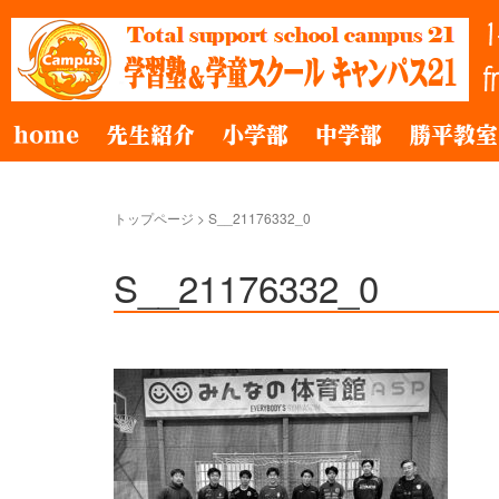
home
先生紹介
小学部
中学部
勝平教室
トップページ
>
S__21176332_0
S__21176332_0