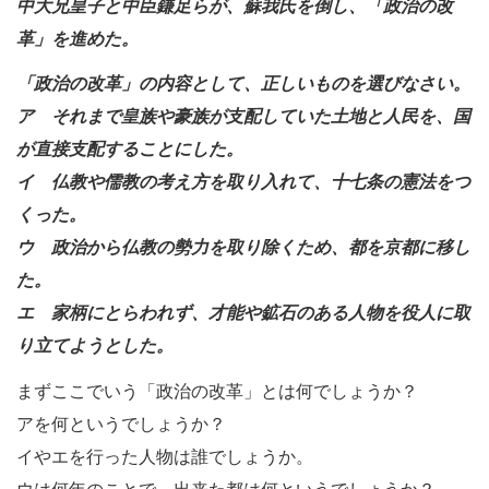
中大兄皇子と中臣鎌足らが、蘇我氏を倒し、「政治の改
革」を進めた。
「政治の改革」の内容として、正しいものを選びなさい。
ア それまで皇族や豪族が支配していた土地と人民を、国
が直接支配することにした。
イ 仏教や儒教の考え方を取り入れて、十七条の憲法をつ
くった。
ウ 政治から仏教の勢力を取り除くため、都を京都に移し
た。
エ 家柄にとらわれず、才能や鉱石のある人物を役人に取
り立てようとした。
まずここでいう「政治の改革」とは何でしょうか？
アを何というでしょうか？
イやエを行った人物は誰でしょうか。
ウは何年のことで、出来た都は何というでしょうか？