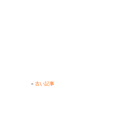
«
古い記事
お
サ
問
イ