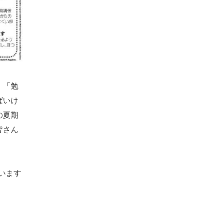
」「勉
ばいけ
の夏期
皆さん
います