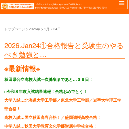
トップページ
>
2026年
>
1月
>
24日
2026.Jan24①合格報告と受験生のやる
べき勉強と…
※最新情報※
秋田県公立高校入試一次募集まであと…３９日！
□令和８年度入試結果速報！合格おめでとう！
大学入試…北海道大学工学部／東北大学工学部／岩手大学理工学
部合格！
高校入試…国立秋田高専合格！／盛岡誠桜高校合格！
中学入試…秋田大学教育文化学部附属中学校合格！