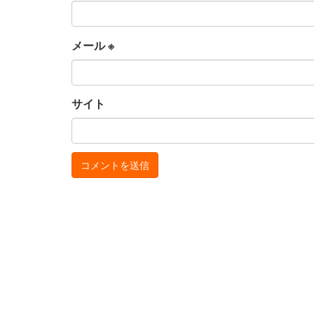
メール
※
サイト
お
サ
問
イ
い
ト