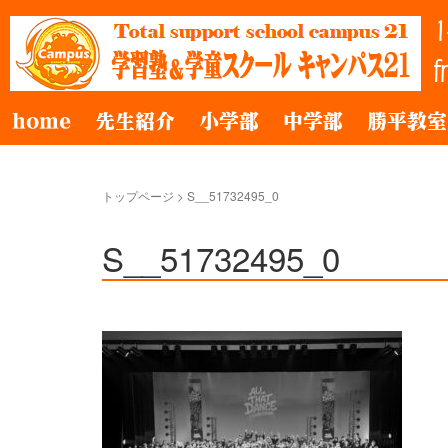
home
先生紹介
小学部
中学部
勝平教室
トップページ
>
S__51732495_0
S__51732495_0