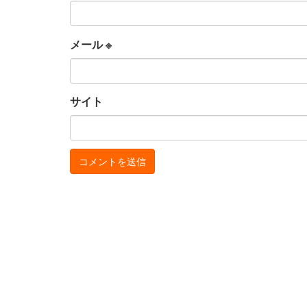
メール
※
サイト
お
サ
問
イ
い
ト