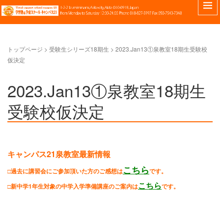
トップページ
>
受験生シリーズ18期生
>
2023.Jan13①泉教室18期生受験校
仮決定
2023.Jan13①泉教室18期生
受験校仮決定
キャンパス21泉教室最新情報
こちら
□過去に講習会にご参加頂いた方のご感想は
です。
こちら
□新中学1年生対象の中学入学準備講座のご案内は
です。