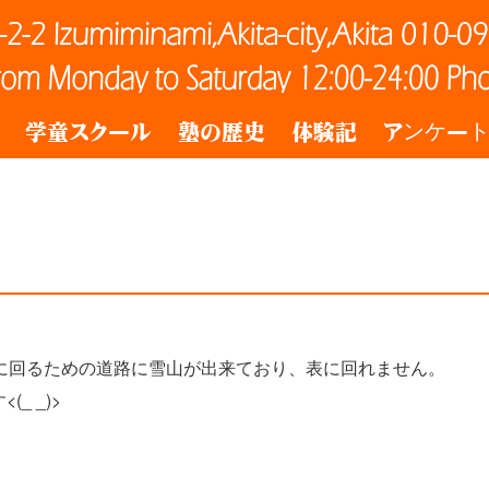
学童スクール
塾の歴史
体験記
アンケー
に回るための道路に雪山が出来ており、表に回れません。
_ _)>